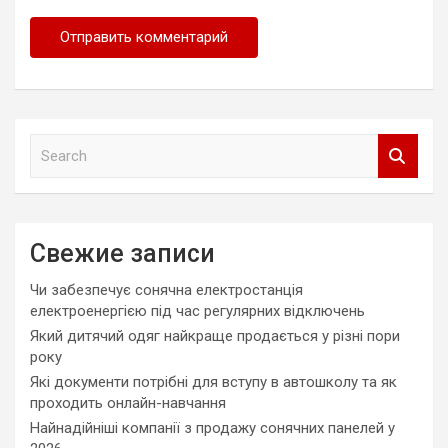
S
e
a
r
c
Свежие записи
h
Чи забезпечує сонячна електростанція
електроенергією під час регулярних відключень
Який дитячий одяг найкраще продається у різні пори
року
Які документи потрібні для вступу в автошколу та як
проходить онлайн-навчання
Найнадійніші компанії з продажу сонячних панелей у