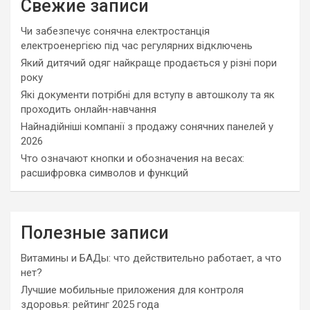
Свежие записи
h
Чи забезпечує сонячна електростанція
електроенергією під час регулярних відключень
Який дитячий одяг найкраще продається у різні пори
року
Які документи потрібні для вступу в автошколу та як
проходить онлайн-навчання
Найнадійніші компанії з продажу сонячних панелей у
2026
Что означают кнопки и обозначения на весах:
расшифровка символов и функций
Полезные записи
Витамины и БАДы: что действительно работает, а что
нет?
Лучшие мобильные приложения для контроля
здоровья: рейтинг 2025 года