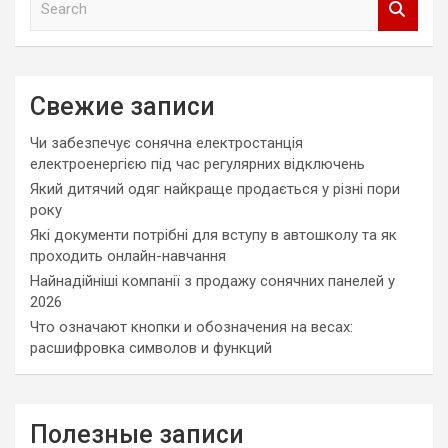
e
a
r
c
Свежие записи
h
Чи забезпечує сонячна електростанція
електроенергією під час регулярних відключень
Який дитячий одяг найкраще продається у різні пори
року
Які документи потрібні для вступу в автошколу та як
проходить онлайн-навчання
Найнадійніші компанії з продажу сонячних панелей у
2026
Что означают кнопки и обозначения на весах:
расшифровка символов и функций
Полезные записи