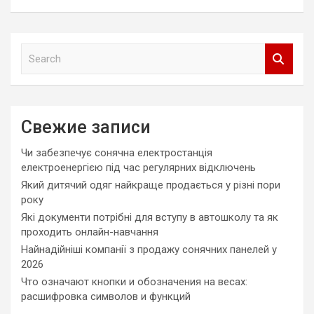
S
e
a
r
c
Свежие записи
h
Чи забезпечує сонячна електростанція
електроенергією під час регулярних відключень
Який дитячий одяг найкраще продається у різні пори
року
Які документи потрібні для вступу в автошколу та як
проходить онлайн-навчання
Найнадійніші компанії з продажу сонячних панелей у
2026
Что означают кнопки и обозначения на весах:
расшифровка символов и функций