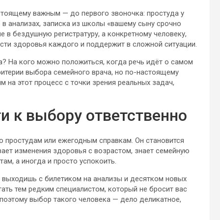
тоящему важным — до первого звоночка: простуда у
 в анализах, записка из школы «вашему сыну срочно
е в бездушную регистратуру, а конкретному человеку,
сти здоровья каждого и поддержит в сложной ситуации.
ча? На кого можно положиться, когда речь идёт о самом
итерии выбора семейного врача, но по-настоящему
м на этот процесс с точки зрения реальных задач,
и к выбору ответственно
о простудам или ежегодным справкам. Он становится
ает изменения здоровья с возрастом, знает семейную
ам, а иногда и просто успокоить.
е выходишь с билетиком на анализы и десятком новых
ать тем редким специалистом, который не бросит вас
поэтому выбор такого человека — дело деликатное,