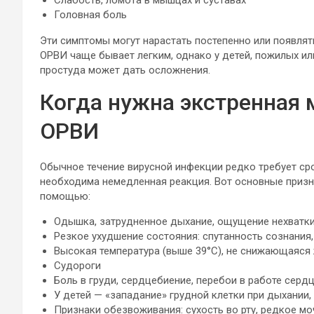
Слабость, ломота в мышцах и суставах
Головная боль
Эти симптомы могут нарастать постепенно или появлят
ОРВИ чаще бывает легким, однако у детей, пожилых и
простуда может дать осложнения.
Когда нужна экстренная
ОРВИ
Обычное течение вирусной инфекции редко требует сро
необходима немедленная реакция. Вот основные призн
помощью:
Одышка, затрудненное дыхание, ощущение нехватки
Резкое ухудшение состояния: спутанность сознания
Высокая температура (выше 39°C), не снижающаяс
Судороги
Боль в груди, сердцебиение, перебои в работе серд
У детей — «западание» грудной клетки при дыхании,
Признаки обезвоживания: сухость во рту, редкое мо