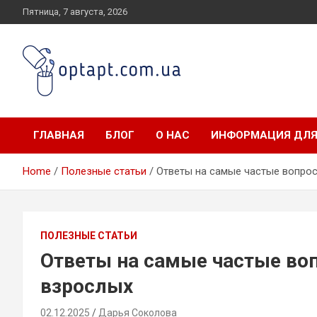
Skip
Пятница, 7 августа, 2026
to
content
optapt.com.ua
ГЛАВНАЯ
БЛОГ
О НАС
ИНФОРМАЦИЯ ДЛЯ
Home
Полезные статьи
Ответы на самые частые вопро
ПОЛЕЗНЫЕ СТАТЬИ
Ответы на самые частые во
взрослых
02.12.2025
Дарья Соколова