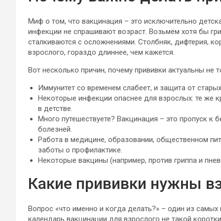
Миф о том, что вакцинация – это исключительно детск
инфекции не спрашивают возраст. Возьмём хотя бы гр
сталкиваются с осложнениями. Столбняк, дифтерия, кор
взрослого, гораздо длиннее, чем кажется.
Вот несколько причин, почему прививки актуальны не т
Иммунитет со временем слабеет, и защита от старых
Некоторые инфекции опаснее для взрослых: те же кр
в детстве.
Много путешествуете? Вакцинация – это пропуск к 
болезней.
Работа в медицине, образовании, общественном пит
заботы о профилактике.
Некоторые вакцины (например, против гриппа и пне
Какие прививки нужны в
Вопрос «что именно и когда делать?» – один из самых
календарь вакцинации для взрослого не такой короткий