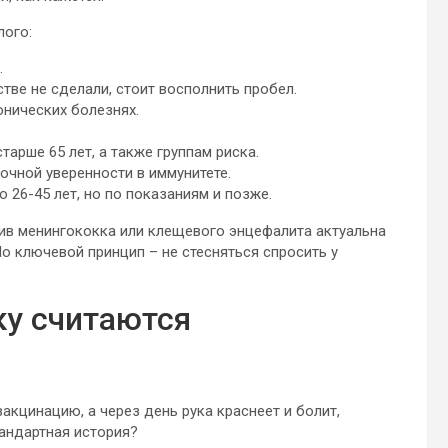
лого:
.
стве не сделали, стоит восполнить пробел.
онических болезнях.
арше 65 лет, а также группам риска.
точной уверенности в иммунитете.
26-45 лет, но по показаниям и позже.
ив менингококка или клещевого энцефалита актуальна
о ключевой принцип – не стесняться спросить у
ку считаются
вакцинацию, а через день рука краснеет и болит,
тандартная история?