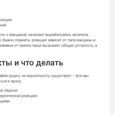
ъекции
дней
я» с вакциной, начинает вырабатывать антитела.
 Важно помнить: реакция зависит от типа вакцины и
рививка от гриппа чаще вызывает общую усталость, а
ты и что делать
йне редко, но вероятность существует – все мы
ься к врачу:
ше ладони
лергическая реакция)
ющими