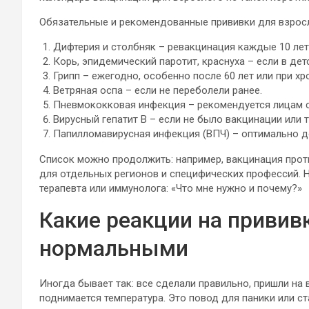
Обязательные и рекомендованные прививки для взрос
Дифтерия и столбняк – ревакцинация каждые 10 лет
Корь, эпидемический паротит, краснуха – если в дет
Грипп – ежегодно, особенно после 60 лет или при хр
Ветряная оспа – если не переболели ранее.
Пневмококковая инфекция – рекомендуется лицам ст
Вирусный гепатит В – если не было вакцинации или 
Папилломавирусная инфекция (ВПЧ) – оптимально до 
Список можно продолжить: например, вакцинация прот
для отдельных регионов и специфических профессий. Н
терапевта или иммунолога: «Что мне нужно и почему?»
Какие реакции на привив
нормальными
Иногда бывает так: все сделали правильно, пришли на 
поднимается температура. Это повод для паники или с