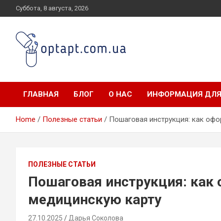
Skip
Суббота, 8 августа, 2026
to
content
optapt.com.ua
ГЛАВНАЯ
БЛОГ
О НАС
ИНФОРМАЦИЯ ДЛЯ
Home
Полезные статьи
Пошаговая инструкция: как оф
ПОЛЕЗНЫЕ СТАТЬИ
Пошаговая инструкция: как
медицинскую карту
27.10.2025
Дарья Соколова