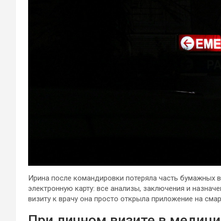
Ирина после командировки потеряла часть бумажных 
электронную карту: все анализы, заключения и назнач
визиту к врачу она просто открыла приложение на сма
При личном визите в медиц