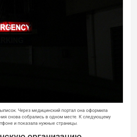
выписок. Через медицинский портал она оформила
ения снова собрались в одном месте. К следующему
ртфоне и показала нужные страницы.
инскую организацию