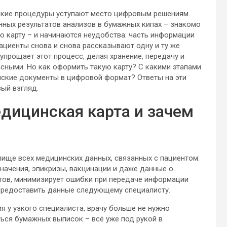
еские процедуры уступают место цифровым решениям.
нных результатов анализов в бумажных кипах – знакомо
ю карту – и начинаются неудобства: часть информации
пациенты снова и снова рассказывают одну и ту же
упрощает этот процесс, делая хранение, передачу и
ными. Но как оформить такую карту? С какими этапами
нские документы в цифровой формат? Ответы на эти
вый взгляд.
едицинская карта и зачем
лище всех медицинских данных, связанных с пациентом:
значения, эпикризы, вакцинации и даже данные о
тов, минимизирует ошибки при передаче информации
предоставить данные следующему специалисту.
я у узкого специалиста, врачу больше не нужно
ься бумажных выписок – всё уже под рукой в