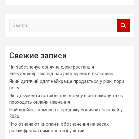
S
e
a
r
c
Свежие записи
h
Чи забезпечує сонячна електростанція
електроенергією під час регулярних відключень
Який дитячий одяг найкраще продається у різні пори
року
Які документи потрібні для вступу в автошколу та як
проходить онлайн-навчання
Найнадійніші компанії з продажу сонячних панелей у
2026
Что означают кнопки и обозначения на весах:
расшифровка символов и функций