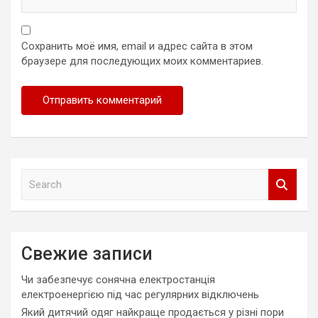
Сохранить моё имя, email и адрес сайта в этом
браузере для последующих моих комментариев.
S
e
a
r
c
Свежие записи
h
Чи забезпечує сонячна електростанція
електроенергією під час регулярних відключень
Який дитячий одяг найкраще продається у різні пори