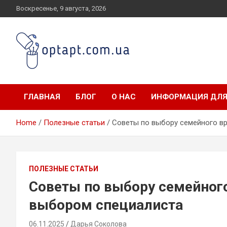
Skip
Воскресенье, 9 августа, 2026
to
content
optapt.com.ua
ГЛАВНАЯ
БЛОГ
О НАС
ИНФОРМАЦИЯ ДЛЯ
Home
Полезные статьи
Советы по выбору семейного вр
ПОЛЕЗНЫЕ СТАТЬИ
Советы по выбору семейного
выбором специалиста
06.11.2025
Дарья Соколова