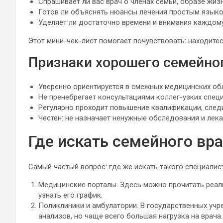
Спрашивает ли вас врач о членах семьи, образе жиз
Готов ли объяснять нюансы лечения простым язык
Уделяет ли достаточно времени и внимания каждом
Этот мини-чек-лист помогает почувствовать: находитес
Признаки хорошего семейно
Уверенно ориентируется в смежных медицинских обла
Не пренебрегает консультациями коллег-узких спец
Регулярно проходит повышение квалификации, сле
Честен: не назначает ненужные обследования и лека
Где искать семейного вр
Самый частый вопрос: где же искать такого специали
Медицинские порталы. Здесь можно прочитать реаль
узнать его график.
Поликлиники и амбулатории. В государственных учр
анализов, но чаще всего большая нагрузка на врача.