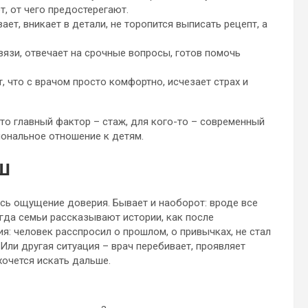
т, от чего предостерегают.
ает, вникает в детали, не торопится выписать рецепт, а
вязи, отвечает на срочные вопросы, готов помочь
 что с врачом просто комфортно, исчезает страх и
-то главный фактор – стаж, для кого-то – современный
иональное отношение к детям.
ш
сь ощущение доверия. Бывает и наоборот: вроде все
гда семьи рассказывают истории, как после
я: человек расспросил о прошлом, о привычках, не стал
Или другая ситуация – врач перебивает, проявляет
хочется искать дальше.