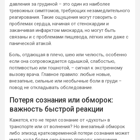
давления за грудиной – это один из наиболее
тревожных симптомов, требующих незамедлительного
реагирования. Такие ощущения могут говорить о
проблемах сердца, начиная от стенокардии и
заканчивая инфарктом миокарда, но могут быть
связаны и с проблемами пищевода, лёгких или даже с
панической атакой.
Боль, отдающая в плечо, шею или челюсть, особенно
если она сопровождается одышкой, слабостью,
потливостью или тошнотой, – сигнал к экстренному
вызову врача. Главное правило: любые новые,
внезапные, сильные или необычные боли в груди –
повод не откладывать обследование.
Потеря сознания или обморок:
важность быстрой реакции
Кажется, кто не терял сознание от «духоты» в
транспорте или от волнения? Но внезапный обморок
либо эпизод кратковременной потери сознания может
иметь куда более серьёзную природу: нарушение