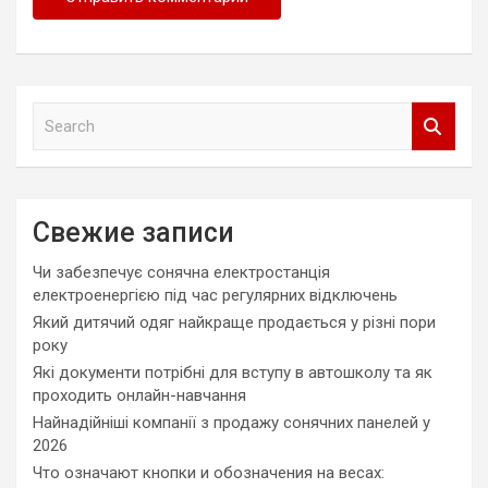
S
e
a
r
c
Свежие записи
h
Чи забезпечує сонячна електростанція
електроенергією під час регулярних відключень
Який дитячий одяг найкраще продається у різні пори
року
Які документи потрібні для вступу в автошколу та як
проходить онлайн-навчання
Найнадійніші компанії з продажу сонячних панелей у
2026
Что означают кнопки и обозначения на весах: