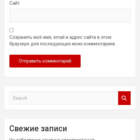
Сайт
Сохранить моё имя, email и адрес сайта в этом
браузере для последующих моих комментариев.
S
e
a
r
c
Свежие записи
h
Чи забезпечує сонячна електростанція