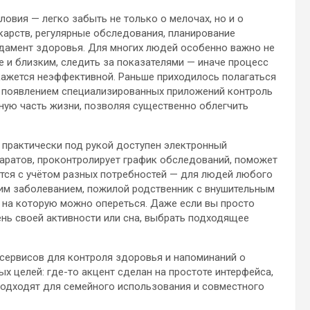
овия — легко забыть не только о мелочах, но и о
карств, регулярные обследования, планирование
ндамент здоровья. Для многих людей особенно важно не
е и близким, следить за показателями — иначе процесс
окажется неэффективной. Раньше приходилось полагаться
 с появлением специализированных приложений контроль
ную часть жизни, позволяя существенно облегчить
 практически под рукой доступен электронный
аратов, проконтролирует график обследований, поможет
тся с учётом разных потребностей — для людей любого
ким заболеванием, пожилой родственник с внушительным
, на которую можно опереться. Даже если вы просто
ень своей активности или сна, выбрать подходящее
сервисов для контроля здоровья и напоминаний о
х целей: где-то акцент сделан на простоте интерфейса,
 подходят для семейного использования и совместного