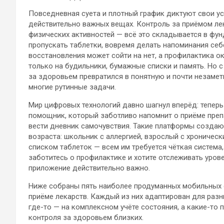
Повседневная суета и плотный график диктуют свои усл
действительно важных вещах. Контроль за приёмом ле
физических активностей — всё это складывается в фу
пропускать таблетки, вовремя делать напоминания себ
восстановления может сойти на нет, а профилактика 
только на будильники, бумажные списки и память. Но
за здоровьем превратился в понятную и почти незамет
многие рутинные задачи.
Мир цифровых технологий давно шагнул вперёд: теперь
помощник, который заботливо напомнит о приёме преп
вести дневник самочувствия. Такие платформы создаю
возраста: школьник с аллергией, взрослый с хроничес
списком таблеток — всем им требуется чёткая система
заботитесь о профилактике и хотите отслеживать уров
приложение действительно важно.
Ниже собраны пять наиболее продуманных мобильных 
приёме лекарств. Каждый из них адаптирован для разны
где-то — на комплексном учёте состояния, а какие-то
контроля за здоровьем близких.