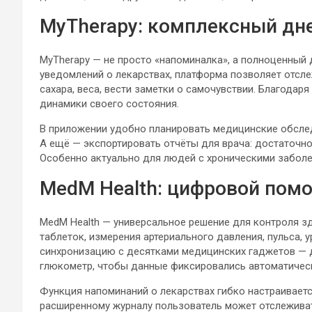
MyTherapy: комплексный дн
MyTherapy — не просто «напоминалка», а полноценны
уведомлений о лекарствах, платформа позволяет отсл
сахара, веса, вести заметки о самочувствии. Благодар
динамики своего состояния.
В приложении удобно планировать медицинские обслед
А ещё — экспортировать отчёты для врача: достаточно
Особенно актуально для людей с хроническими заболев
MedM Health: цифровой пом
MedM Health — универсальное решение для контроля з
таблеток, измерения артериального давления, пульса,
синхронизацию с десятками медицинских гаджетов — 
глюкометр, чтобы данные фиксировались автоматичес
Функция напоминаний о лекарствах гибко настраиваетс
расширенному журналу пользователь может отслеживат