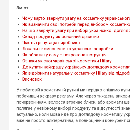
Зміст:
Чому варто звернути увагу на косметику українсько
Як визначити свої потреби перед вибором косметик
На що звернути увагу при виборі української догляд
Склад продукту як основний орієнтир
Якість і репутація виробника
Локальні компоненти та українські розробки
Як обрати ту саму – покрокова інструкція
Ознаки якісної української косметики Hillary
Де купити найкращу українську доглядову косметик
Як відрізнити натуральну косметику Hillary від підроб
Висновок
У побутовій косметичній рутині ми нерідко спішимо купи
побачивши яскраву рекламу. Але через тиждень викорис
почервонінням, волосся втрачає блиск, або аромати ш
полягає у невірному виборі продукту та відсутності зна
актуально, коли мова йде про доглядову косметику укр
вже не просто альтернатива, а повноцінний конкурент с