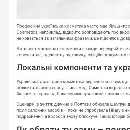
Професійна українська косметика часто має більш «прозо
Cosmetics, наприклад, відкрито розповідають про виро
не ховається за загальними фразами, це підсилює довір
В інтернет магазинах косметики завжди перевіряйте не л
консультації, адекватну підтримку, офіційні документи 
Локальні компоненти та укра
Українська доглядова косметика вирізняється тим, що 
обліпиха, насіння льону, глина, мед. Саме такі інгредієн
Хіларі – це приклад балансу між сучасними технологіям
Сценарій із життя: дівчина з Полтави обирала шампуні д
після салонних засобів – поки не спробувала Hillary з 
подразнення, а волосся знову блискуче. Таких історій бе
Як обрати ту саму – покр