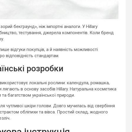
рий бекграунд», ніж імпортні аналоги. У Hillary
бництво, тестування, джерела компонентів. Коли бренд
у.
ише відгуки покупців, а й наявність можливості
про відповідність стандартам.
їнські розробки
використовує локальні рослини: календула, ромашка,
ти лягають в основу засобів Hillary. Натуральна косметика
и та багатством української природи.
ля чутливої шкіри голови. Довго мучилась від свербіння
екстрактом обліпихи та вівса. Простий склад, жодного
зліч.
окова інструкція