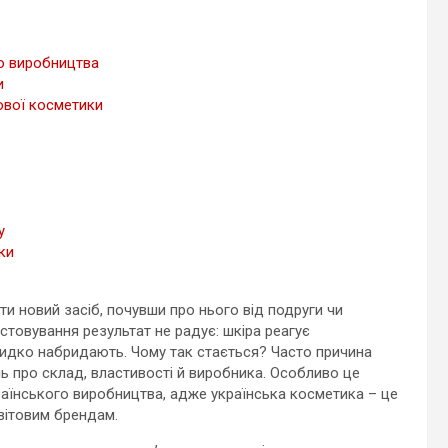
го виробництва
и
ової косметики
у
ки
ти новий засіб, почувши про нього від подруги чи
товування результат не радує: шкіра реагує
видко набридають. Чому так стається? Часто причина
нь про склад, властивості й виробника. Особливо це
аїнського виробництва, адже українська косметика – це
вітовим брендам.