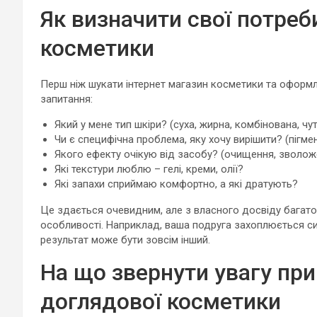
Як визначити свої потре
косметики
Перш ніж шукати інтернет магазин косметики та оформлю
запитання:
Який у мене тип шкіри? (суха, жирна, комбінована, чу
Чи є специфічна проблема, яку хочу вирішити? (пігме
Якого ефекту очікую від засобу? (очищення, зволож
Які текстури люблю – гелі, креми, олії?
Які запахи сприймаю комфортно, а які дратують?
Це здається очевидним, але з власного досвіду багато х
особливості. Наприклад, ваша подруга захоплюється сир
результат може бути зовсім інший.
На що звернути увагу при
доглядової косметики