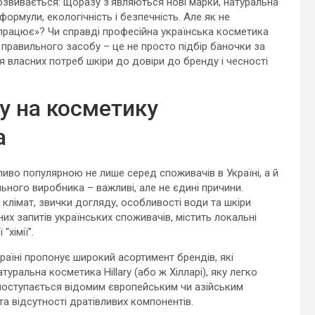
озвивається: щоразу з’являються нові марки, натуральна
ормули, екологічність і безпечність. Але як не
 “працює»? Чи справді професійна українська косметика
 правильного засобу – це не просто підбір баночки за
ня власних потреб шкіри до довіри до бренду і чесності
у на косметику
а
ливо популярною не лише серед споживачів в Україні, а й
льного виробника – важливі, але не єдині причини.
клімат, звички догляду, особливості води та шкіри
их запитів українських споживачів, містить локальні
хімії”.
раїні пропонує широкий асортимент брендів, які
уральна косметика Hillary (або ж Хілларі), яку легко
 поступається відомим європейським чи азійським
та відсутності дратівливих компонентів.