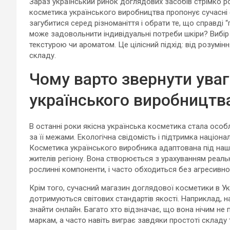
Зараз український ринок доглядових засобів стрімко р
косметика українського виробництва пропонує сучасні ф
загубитися серед різноманіття і обрати те, що справді
може задовольнити індивідуальні потреби шкіри? Вибір
текстурою чи ароматом. Це цілісний підхід: від розумін
складу.
Чому варто звернути уваг
українського виробництв
В останні роки якісна українська косметика стала особ
за її межами. Екологічна свідомість і підтримка націона
Косметика українського виробника адаптована під наш 
жителів регіону. Вона створюється з урахуванням реальн
рослинні компоненти, і часто обходиться без агресивної “
Крім того, сучасний магазин доглядової косметики в Ук
дотримуються світових стандартів якості. Наприклад, нат
знайти онлайн. Багато хто відзначає, що вона нічим не
маркам, а часто навіть виграє завдяки простоті складу 