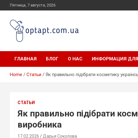
Skip
Пятница, 7 августа, 2026
to
content
optapt.com.ua
ГЛАВНАЯ
БЛОГ
О НАС
ИНФОРМАЦИЯ ДЛЯ
Home
Статьи
Як правильно підібрати косметику українс
СТАТЬИ
Як правильно підібрати косм
виробника
17.02.2026
Дарья Соколова