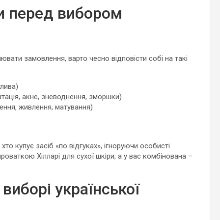
би перед вибором
вати замовлення, варто чесно відповісти собі на такі
тлива)
нтація, акне, зневоднення, зморшки)
ення, живлення, матування)
то купує засіб «по відгуках», ігноруючи особисті
оваткою Хілларі для сухої шкіри, а у вас комбінована –
 виборі української