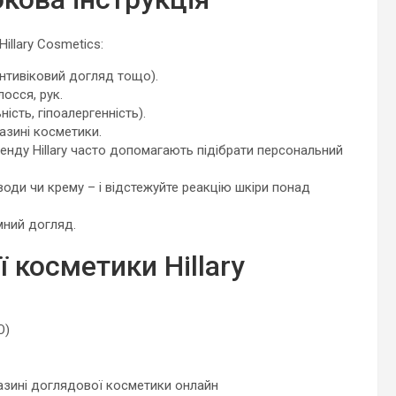
illary Cosmetics:
нтивіковий догляд тощо).
лосся, рук.
ість, гіпоалергенність).
газині косметики.
енду Hillary часто допомагають підібрати персональний
води чи крему – і відстежуйте реакцію шкіри понад
мний догляд.
ї косметики Hillary
O)
азині доглядової косметики онлайн