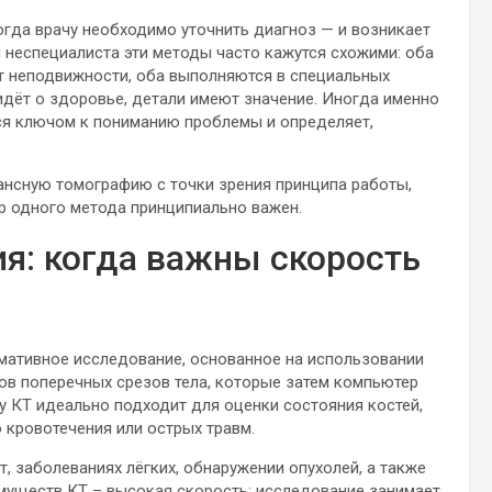
когда врачу необходимо уточнить диагноз — и возникает
 неспециалиста эти методы часто кажутся схожими: оба
т неподвижности, оба выполняются в специальных
 идёт о здоровье, детали имеют значение. Иногда именно
ся ключом к пониманию проблемы и определяет,
нсную томографию с точки зрения принципа работы,
ор одного метода принципиально важен.
я: когда важны скорость
мативное исследование, основанное на использовании
ов поперечных срезов тела, которые затем компьютер
у КТ идеально подходит для оценки состояния костей,
 кровотечения или острых травм.
т, заболеваниях лёгких, обнаружении опухолей, а также
имуществ КТ – высокая скорость: исследование занимает