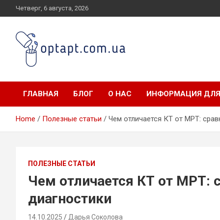
Skip
Четверг, 6 августа, 2026
to
content
optapt.com.ua
ГЛАВНАЯ
БЛОГ
О НАС
ИНФОРМАЦИЯ ДЛЯ
Home
Полезные статьи
Чем отличается КТ от МРТ: сра
ПОЛЕЗНЫЕ СТАТЬИ
Чем отличается КТ от МРТ: 
диагностики
14.10.2025
Дарья Соколова