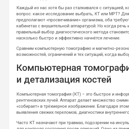
Каждый из нас хотя бы раз сталкивался с ситуацией, 
вопрос: какое исследование выбрать, КТ или МРТ? Для
предполагают «просвечивание» организма, оба требую
кабинетах с внушительной аппаратурой. Но когда речь
правильный выбор диагностического метода становит
насколько быстро и эффективно начнётся лечение.
Сравним компьютерную томографию и магнитно-резона
возможностей, ограничений и тех ситуаций, когда выб
Компьютерная томографи
и детализация костей
Компьютерная томография (КТ) – это быстрое и инфор
рентгеновских лучей. Аппарат делает множество снимк
«собирает» в трёхмерное изображение. Благодаря этом
выявления свежих переломов, диагностики внутреннего
Часто КТ назначают при травмах, подозрении на инсуль
для контроля состояния после операций. Одно из пре