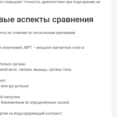
то повышает точность диагностики при подозрении на
евые аспекты сравнения
еть их отличия по нескольким критериям:
е излучение), МРТ – мощное магнитное поле и
 полые органы.
нной мозг, связки, мышцы, органы таза.
нут.
, иногда дольше.
й нагрузки.
и беременным (в определённые сроки).
ергии на йодсодержащий контраст.