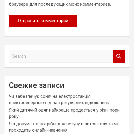
браузере для последующих моих комментариев.
S
e
a
r
c
Свежие записи
h
Чи забезпечує сонячна електростанція
електроенергією під час регулярних відключень
Який дитячий одяг найкраще продається у різні пори
року
Які документи потрібні для вступу в автошколу та як
проходить онлайн-навчання